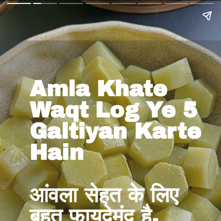
Amla Khate
Waqt Log Ye 5
Galtiyan Karte
Hain
आंवला सेहत के लिए
बहुत फायदेमंद है,