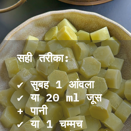
सही तरीका:
✔ सुबह 1 आंवला
✔ या 20 ml जूस
+ पानी
✔ या 1 चम्मच